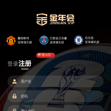
送
18
元
注册
登录