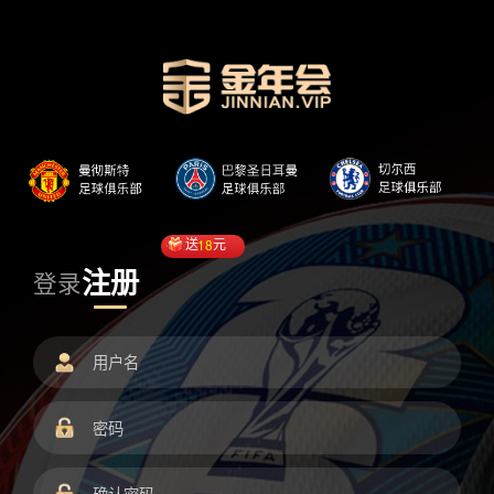
送
18
元
注册
登录