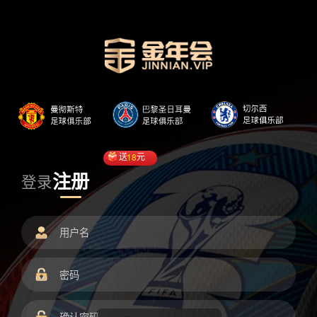
送
18
元
注册
登录